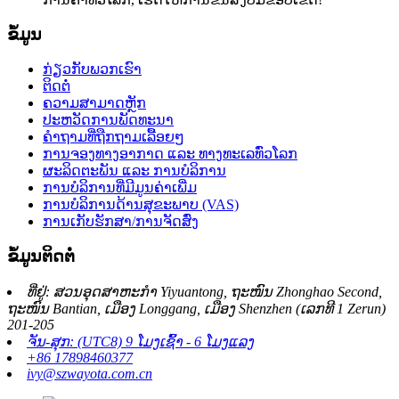
ຂໍ້ມູນ
ກ່ຽວກັບພວກເຮົາ
ຕິດຕໍ່
ຄວາມສາມາດຫຼັກ
ປະຫວັດການພັດທະນາ
ຄຳຖາມທີ່ຖືກຖາມເລື້ອຍໆ
ການຈອງທາງອາກາດ ແລະ ທາງທະເລທົ່ວໂລກ
ຜະລິດຕະພັນ ແລະ ການບໍລິການ
ການບໍລິການທີ່ມີມູນຄ່າເພີ່ມ
ການບໍລິການດ້ານສຸຂະພາບ (VAS)
ການເກັບຮັກສາ/ການຈັດສົ່ງ
ຂໍ້ມູນຕິດຕໍ່
ທີ່ຢູ່: ສວນອຸດສາຫະກຳ Yiyuantong, ຖະໜົນ Zhonghao Second,
ຖະໜົນ Bantian, ເມືອງ Longgang, ເມືອງ Shenzhen (ເລກທີ 1 Zerun)
201-205
ຈັນ-ສຸກ: (UTC8) 9 ໂມງເຊົ້າ - 6 ໂມງແລງ
+86 17898460377
ivy@szwayota.com.cn