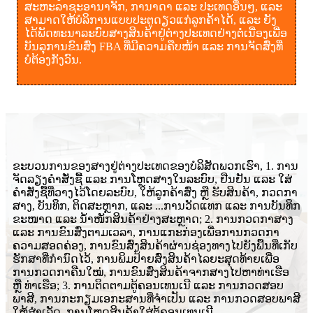
ສະຫະລາຊະອານາຈັກ, ການາດາ ແລະ ປະເທດອື່ນໆ, ແລະ
ສາມາດໃຫ້ບໍລິການແບບປະຕູດຽວແກ່ລູກຄ້າໄດ້, ແລະ ຍັງ
ໄດ້ພັດທະນາລະບົບສາງສິນຄ້າຢູ່ຕ່າງປະເທດຢ່າງຕໍ່ເນື່ອງເພື່ອ
ບັນລຸການຂົນສົ່ງ FBA ທີ່ມີຄວາມຄືບໜ້າ ແລະ ການຈັດສົ່ງທີ່
ບໍ່ຕ້ອງກັງວົນ.
ຂະບວນການຂອງສາງຢູ່ຕ່າງປະເທດຂອງບໍລິສັດພວກເຮົາ, 1. ການ
ຈັດລຽງຄຳສັ່ງຊື້ ແລະ ການໂຫຼດສາງໃນລະບົບ, ຢືນຢັນ ແລະ ໃສ່
ຄຳສັ່ງຊື້ທີ່ວາງໄວ້ໂດຍລະບົບ, ໃຫ້ລູກຄ້າສົ່ງ ຫຼື ຮັບສິນຄ້າ, ກວດກາ
ສາງ, ບັນທຶກ, ຕິດສະຫຼາກ, ແລະ ...
ການວັດແທກ ແລະ ການບັນທຶກ
ຂະໜາດ ແລະ ນ້ຳໜັກສິນຄ້າຢ່າງສະຫຼາດ; 2. ການກວດກາສາງ
ແລະ ການຂົນສົ່ງຕາມເວລາ, ການແກະກ່ອງເພື່ອການກວດກາ
ຄວາມສອດຄ່ອງ, ການຂົນສົ່ງສິນຄ້າຜ່ານຊ່ອງທາງໄປຍັງພື້ນທີ່ເກັບ
ຮັກສາທີ່ກຳນົດໄວ້, ການພິມປ້າຍສົ່ງສິນຄ້າໄລຍະສຸດທ້າຍເພື່ອ
ການກວດກາຄືນໃໝ່, ການຂົນສົ່ງສິນຄ້າຈາກສາງໄປຫາທ່າເຮືອ
ຫຼື ທ່າເຮືອ; 3. ການຕິດຕາມຕູ້ຄອນເທນເນີ ແລະ ການກວດສອບ
ພາສີ, ການກະກຽມເອກະສານທີ່ຈຳເປັນ ແລະ ການກວດສອບພາສີ
ໃຫ້ສຳເລັດ, ການໂຫຼດສິນຄ້າໃສ່ຕູ້ຄອນເທນເນີ.