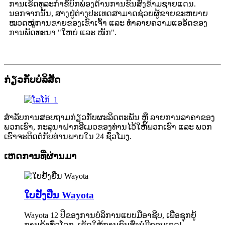
ການເຮັດທຸລະກຳຂໍ້ບົກພ່ອງດ້ານການຂົນສົ່ງຂ້າມຊາຍແດນ.
ນອກຈາກນັ້ນ, ສາງຢູ່ຕ່າງປະເທດສາມາດຊ່ວຍຜູ້ຂາຍຂະຫຍາຍ
ໝວດໝູ່ການຂາຍຂອງເຂົາເຈົ້າ ແລະ ທຳລາຍຄວາມແອອັດຂອງ
ການພັດທະນາ "ໃຫຍ່ ແລະ ໜັກ".
ກ່ຽວກັບບໍລິສັດ
ສຳລັບການສອບຖາມກ່ຽວກັບຜະລິດຕະພັນ ຫຼື ລາຍການລາຄາຂອງ
ພວກເຮົາ, ກະລຸນາຝາກອີເມວຂອງທ່ານໄວ້ໃຫ້ພວກເຮົາ ແລະ ພວກ
ເຮົາຈະຕິດຕໍ່ກັບທ່ານພາຍໃນ 24 ຊົ່ວໂມງ.
ເຫດການທີ່ຜ່ານມາ
ໃບຢັ້ງຢືນ Wayota
Wayota 12 ປີຂອງການບໍລິການແບບມືອາຊີບ, ເພື່ອຊຸກຍູ້
ການຄ້າທົ່ວໂລກ, ເຮັດໃຫ້ການຂົນສົ່ງບໍ່ມີຂອບເຂດ!