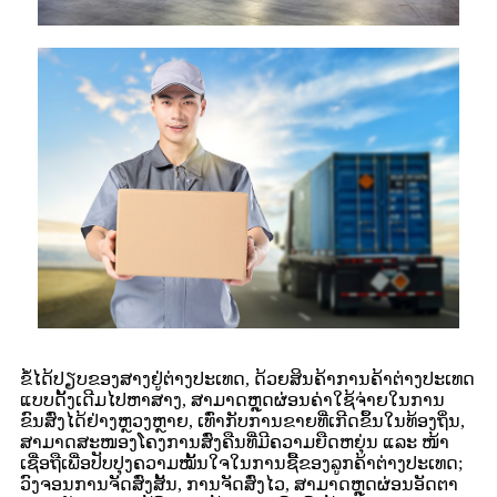
ຂໍ້ໄດ້ປຽບຂອງສາງຢູ່ຕ່າງປະເທດ, ດ້ວຍສິນຄ້າການຄ້າຕ່າງປະເທດ
ແບບດັ້ງເດີມໄປຫາສາງ, ສາມາດຫຼຸດຜ່ອນຄ່າໃຊ້ຈ່າຍໃນການ
ຂົນສົ່ງໄດ້ຢ່າງຫຼວງຫຼາຍ, ເທົ່າກັບການຂາຍທີ່ເກີດຂຶ້ນໃນທ້ອງຖິ່ນ,
ສາມາດສະໜອງໂຄງການສົ່ງຄືນທີ່ມີຄວາມຍືດຫຍຸ່ນ ແລະ ໜ້າ
ເຊື່ອຖືເພື່ອປັບປຸງຄວາມໝັ້ນໃຈໃນການຊື້ຂອງລູກຄ້າຕ່າງປະເທດ;
ວົງຈອນການຈັດສົ່ງສັ້ນ, ການຈັດສົ່ງໄວ, ສາມາດຫຼຸດຜ່ອນອັດຕາ