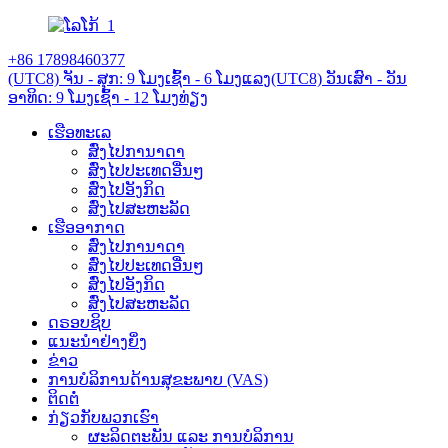
+86 17898460377
(UTC8) ຈັນ - ສຸກ: 9 ໂມງເຊົ້າ - 6 ໂມງແລງ
(UTC8) ວັນເສົາ - ວັນ
ອາທິດ: 9 ໂມງເຊົ້າ - 12 ໂມງທ່ຽງ
ເຮືອທະເລ
ສົ່ງໄປການາດາ
ສົ່ງໄປປະເທດອື່ນໆ
ສົ່ງໄປອັງກິດ
ສົ່ງໄປສະຫະລັດ
ເຮືອອາກາດ
ສົ່ງໄປການາດາ
ສົ່ງໄປປະເທດອື່ນໆ
ສົ່ງໄປອັງກິດ
ສົ່ງໄປສະຫະລັດ
ດຣອບຊິບ
ແນະນຳຢ່າງຍິ່ງ
ຂ່າວ
ການບໍລິການດ້ານສຸຂະພາບ (VAS)
ຕິດຕໍ່
ກ່ຽວກັບພວກເຮົາ
ຜະລິດຕະພັນ ແລະ ການບໍລິການ