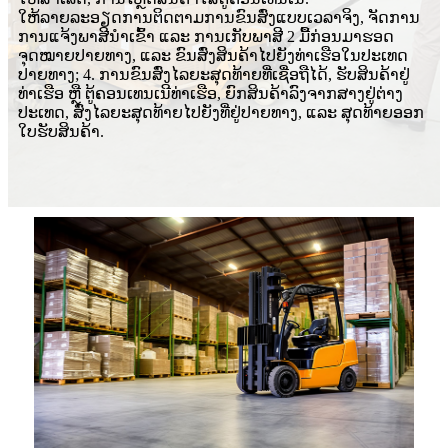
ໃຫ້ລາຍລະອຽດການຕິດຕາມການຂົນສົ່ງແບບເວລາຈິງ, ຈັດການ
ການແຈ້ງພາສີນຳເຂົ້າ ແລະ ການເກັບພາສີ 2 ມື້ກ່ອນມາຮອດ
ຈຸດໝາຍປາຍທາງ, ແລະ ຂົນສົ່ງສິນຄ້າໄປຍັງທ່າເຮືອໃນປະເທດ
ປາຍທາງ; 4. ການຂົນສົ່ງໄລຍະສຸດທ້າຍທີ່ເຊື່ອຖືໄດ້, ຮັບສິນຄ້າຢູ່
ທ່າເຮືອ ຫຼື ຕູ້ຄອນເທນເນີທ່າເຮືອ, ຍົກສິນຄ້າລົງຈາກສາງຢູ່ຕ່າງ
ປະເທດ, ສົ່ງໄລຍະສຸດທ້າຍໄປຍັງທີ່ຢູ່ປາຍທາງ, ແລະ ສຸດທ້າຍອອກ
ໃບຮັບສິນຄ້າ.