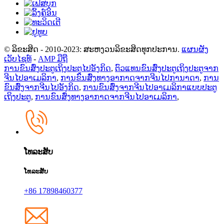
© ລິຂະສິດ - 2010-2023: ສະຫງວນລິຂະສິດທຸກປະການ.
ແຜນຜັງ
ເວັບໄຊທ໌
-
AMP ມືຖື
ການຂົນສົ່ງປະຕູເຖິງປະຕູໄປອັງກິດ
,
ຕົວແທນຂົນສົ່ງປະຕູເຖິງປະຕູຈາກ
ຈີນໄປອາເມລິກາ
,
ການຂົນສົ່ງທາງອາກາດຈາກຈີນໄປການາດາ
,
ການ
ຂົນສົ່ງຈາກຈີນໄປອັງກິດ
,
ການຂົນສົ່ງຈາກຈີນໄປອາເມລິກາແບບປະຕູ
ເຖິງປະຕູ
,
ການຂົນສົ່ງທາງອາກາດຈາກຈີນໄປອາເມລິກາ
,
ໂທລະສັບ
ໂທລະສັບ
+86 17898460377