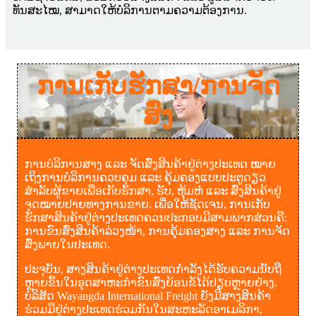
ທັນສະໄໝ, ສາມາດໃຫ້ບໍລິການຕາມຄວາມຕ້ອງການ.
ການເກັບຮັກສາ/ການຈັດ
ສົ່ງ
ການບໍລິການສາງ ແລະ ຈັດສົ່ງສິນຄ້າຢູ່ຕ່າງປະເທດ ໝາຍ
ເຖິງການບໍລິການຄວບຄຸມ ແລະ ຄຸ້ມຄອງແບບປະຕູດຽວ
ສຳລັບຜູ້ຂາຍເພື່ອເກັບຮັກສາ, ຮັບ, ຫຸ້ມຫໍ່ ແລະ ສົ່ງສິນຄ້າຢູ່
ຈຸດໝາຍປາຍທາງການຂາຍ. ເພື່ອໃຫ້ຊັດເຈນ, ການເກັບ
ຮັກສາສິນຄ້າຢູ່ຕ່າງປະເທດຄວນປະກອບມີສາມພາກສ່ວນຄື:
ການຂົນສົ່ງສິນຄ້າລ່ວງໜ້າ, ການຄຸ້ມຄອງສາງ ແລະ ການຈັດ
ສົ່ງພາຍໃນປະເທດ.
ປະຈຸບັນ, ສາງສິນຄ້າຢູ່ຕ່າງປະເທດກຳລັງໄດ້ຮັບຄວາມນັບຖື
ຫຼາຍຂຶ້ນໃນອຸດສາຫະກຳຂົນສົ່ງຍ້ອນຂໍ້ໄດ້ປຽບຫຼາຍຢ່າງ.
ບໍລິສັດ Wayangda International Freight ຍັງມີສາງສິນຄ້າ
ຮ່ວມມືຢູ່ຕ່າງປະເທດຮ່ວມກັນໃນສະຫະລັດອາເມລິກາ,