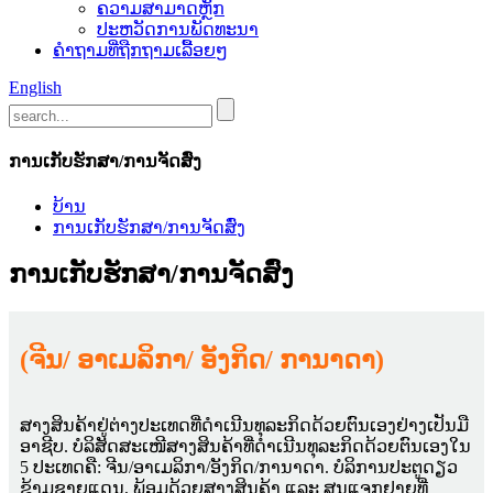
ຄວາມສາມາດຫຼັກ
ປະຫວັດການພັດທະນາ
ຄຳຖາມທີ່ຖືກຖາມເລື້ອຍໆ
English
ການເກັບຮັກສາ/ການຈັດສົ່ງ
ບ້ານ
ການເກັບຮັກສາ/ການຈັດສົ່ງ
ການເກັບຮັກສາ/ການຈັດສົ່ງ
(ຈີນ/ ອາເມລິກາ/ ອັງກິດ/ ການາດາ)
ສາງສິນຄ້າຢູ່ຕ່າງປະເທດທີ່ດຳເນີນທຸລະກິດດ້ວຍຕົນເອງຢ່າງເປັນມື
ອາຊີບ. ບໍລິສັດສະເໜີສາງສິນຄ້າທີ່ດຳເນີນທຸລະກິດດ້ວຍຕົນເອງໃນ
5 ປະເທດຄື: ຈີນ/ອາເມລິກາ/ອັງກິດ/ການາດາ. ບໍລິການປະຕູດຽວ
ຂ້າມຊາຍແດນ, ພ້ອມດ້ວຍສາງສິນຄ້າ ແລະ ສູນແຈກຢາຍທີ່