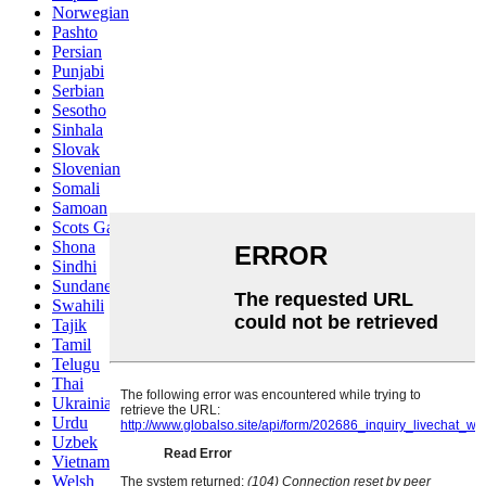
Norwegian
Pashto
Persian
Punjabi
Serbian
Sesotho
Sinhala
Slovak
Slovenian
Somali
Samoan
Scots Gaelic
Shona
Sindhi
Sundanese
Swahili
Tajik
Tamil
Telugu
Thai
Ukrainian
Urdu
Uzbek
Vietnamese
Welsh